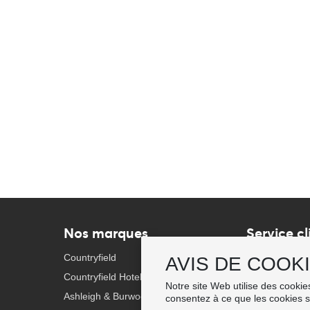
Nos marques
Service cl
Countryfield
Termes et con
AVIS DE COOK
Countryfield Hotel Chic Fragrance
Expédition & L
Notre site Web utilise des cooki
Ashleigh & Burwood
Politique de co
consentez à ce que les cookies so