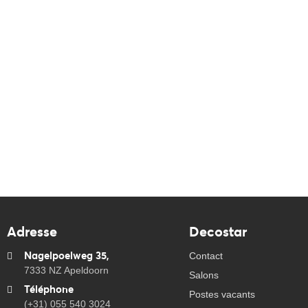
Adresse
Decostar
Nagelpoelweg 35,
Contact
7333 NZ Apeldoorn
Salons
Téléphone
Postes vacants
(+31) 055 540 3024