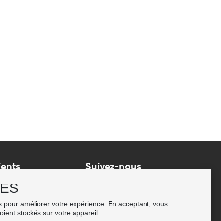
ients
Suivez-nous
ditions
IES
ivraison
es pour améliorer votre expérience. En acceptant, vous
nfidentialité
ient stockés sur votre appareil.